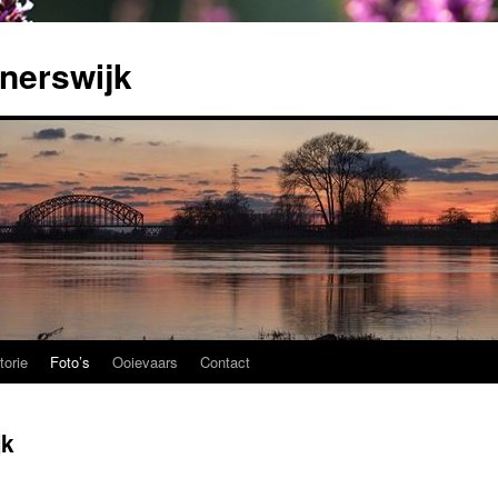
nerswijk
torie
Foto’s
Ooievaars
Contact
jk