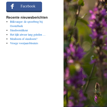
Facebook
Recente nieuwsberichten
Blikvanger: de spoorbrug bij
Oosterbeek
Sleedoornlikeur
Het lijkt alweer lang geleden …
Meidoorn of sleedoorn?
Vroege voorjaarsbloeiers