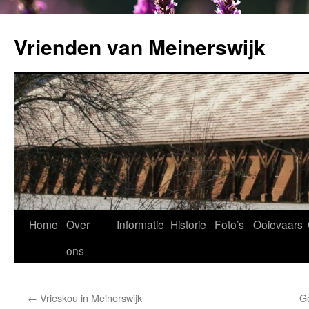
Ga
naar
Vrienden van Meinerswijk
de
inhoud
Home
Over
Informatie
Historie
Foto’s
Ooievaars
ons
←
Vrieskou in Meinerswijk
Ge