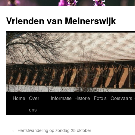
Ga
naar
Vrienden van Meinerswijk
de
inhoud
Home
Over
Informatie
Historie
Foto’s
Ooievaars
ons
←
Herfstwandeling op zondag 25 oktober