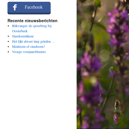
Facebook
Recente nieuwsberichten
Blikvanger: de spoorbrug bij
Oosterbeek
Sleedoornlikeur
Het lijkt alweer lang geleden …
Meidoorn of sleedoorn?
Vroege voorjaarsbloeiers