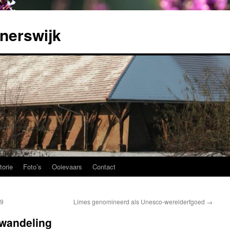
nerswijk
torie
Foto’s
Ooievaars
Contact
19
Limes genomineerd als Unesco-werelderfgoed
→
twandeling