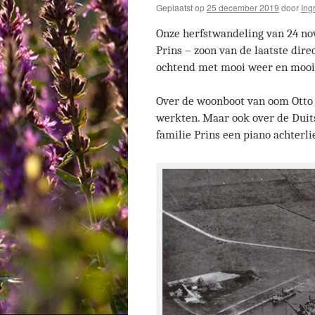
Geplaatst op
25 december 2019
door
Ing
Onze herfstwandeling van 24 no
Prins – zoon van de laatste dir
ochtend met mooi weer en mooi
Over de woonboot van oom Otto 
werkten. Maar ook over de Duit
familie Prins een piano achterli