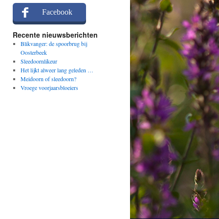
Facebook
Recente nieuwsberichten
Blikvanger: de spoorbrug bij
Oosterbeek
Sleedoornlikeur
Het lijkt alweer lang geleden …
Meidoorn of sleedoorn?
Vroege voorjaarsbloeiers