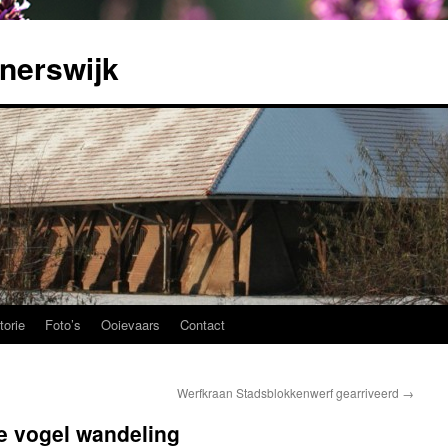
nerswijk
torie
Foto’s
Ooievaars
Contact
Werfkraan Stadsblokkenwerf gearriveerd
→
e vogel wandeling