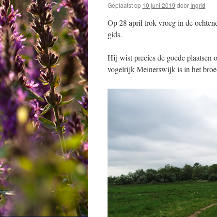
Geplaatst op
10 juni 2019
door
Ingrid
Op 28 april trok vroeg in de ochtend
gids.
Hij wist precies de goede plaatsen 
vogelrijk Meinerswijk is in het bro