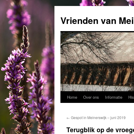
Ga
naar
Vrienden van Mei
de
inhoud
Home
Over ons
Informatie
His
←
Gespot in Meinerswijk – juni 2019
Terugblik op de vroeg