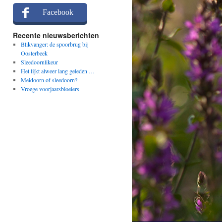
Facebook
Recente nieuwsberichten
Blikvanger: de spoorbrug bij
Oosterbeek
Sleedoornlikeur
Het lijkt alweer lang geleden …
Meidoorn of sleedoorn?
Vroege voorjaarsbloeiers