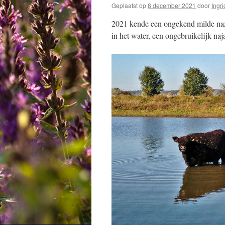
Geplaatst op
8 december 2021
door
Ingri
2021 kende een ongekend milde naz
in het water, een ongebruikelijk naj