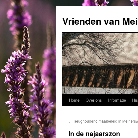
Ga
naar
Vrienden van Mei
de
inhoud
Home
Over ons
Informatie
His
←
Terughoudend maaibeleid in Meinersw
In de najaarszon