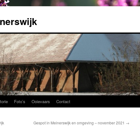
nerswijk
torie
Foto’s
Ooievaars
Contact
ijk
Gespot in Meinerswijk en omgeving – november 2021
→